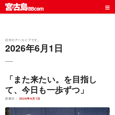
コ
ン
テ
ン
ツ
を
ス
日付のアーカイブです。
2026年6月1日
キ
ッ
プ
「また来たい。を目指し
て、今日も一歩ずつ」
投稿日：
2026年6月1日