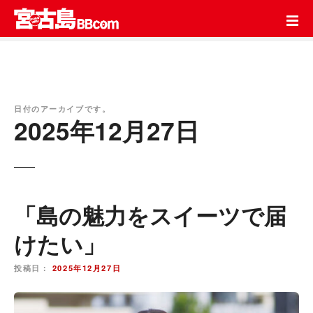
コ
ン
テ
ン
ツ
を
ス
日付のアーカイブです。
2025年12月27日
キ
ッ
プ
「島の魅力をスイーツで届
けたい」
投稿日：
2025年12月27日