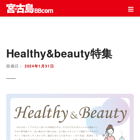
コ
ン
テ
ン
ツ
を
ス
Healthy&beauty特集
キ
ッ
投稿日：
2024年1月31日
プ