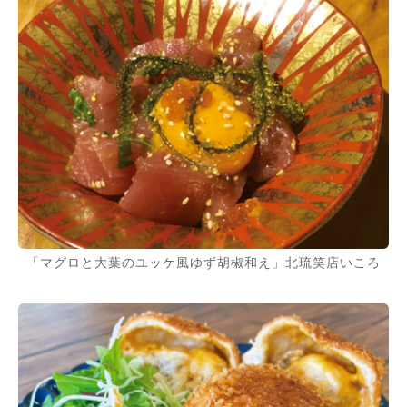
「マグロと大葉のユッケ風ゆず胡椒和え」北琉笑店いころ