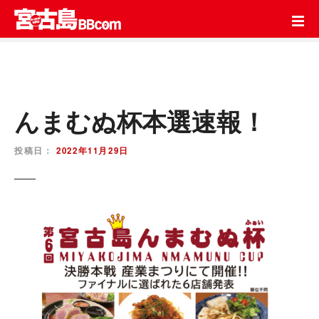
コ
ン
テ
ン
ツ
を
ス
んまむぬ杯本選速報！
キ
ッ
投稿日：
2022年11月29日
プ