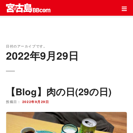
コ
ン
テ
ン
ツ
を
ス
日付のアーカイブです。
2022年9月29日
キ
ッ
プ
【Blog】肉の日(29の日)
投稿日：
2022年9月29日