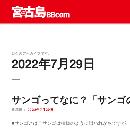
コ
ン
テ
ン
ツ
を
ス
キ
日付のアーカイブです。
2022年7月29日
ッ
プ
サンゴってなに？「サンゴ
投稿日：
2022年7月29日
■サンゴとは？サンゴは植物のように思われがちですが