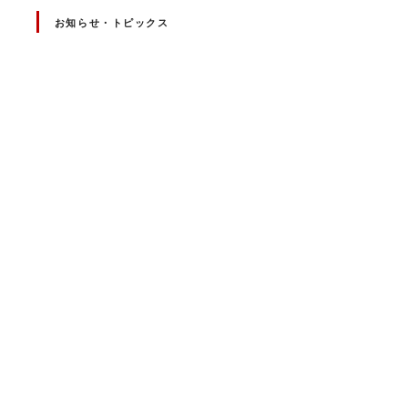
お知らせ・トピックス
投
稿
ナ
ビ
ゲ
ー
シ
ョ