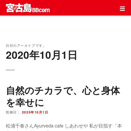
コ
ン
テ
ン
ツ
を
ス
日付のアーカイブです。
2020年10月1日
キ
ッ
プ
自然のチカラで、心と身体
を幸せに
投稿日：
2020年10月1日
松浦千春さんAyurveda cafe しあわせや 私が目指す「本