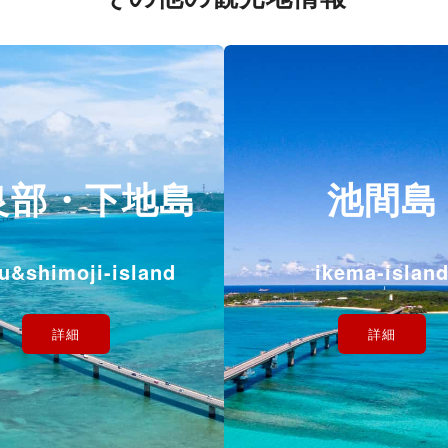
良部・下地島
池間島
bu&shimoji-island
ikema-islan
詳細
詳細