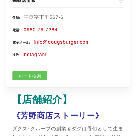
掲載店情報
平良字下里567-6
住所
0980-79-7284
電話
info@dougsburger.com
電子メール
Instagram
H.P
ルート検索
【店舗紹介】
《
芳野商店ストーリー
》
ダグズ･グループの創業者ダグは母似として生ま