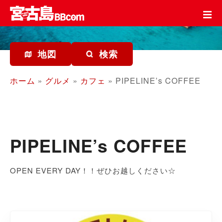
コ
ン
テ
ン
ツ
地図
検索
を
ス
ホーム
»
グルメ
»
カフェ
»
PIPELINE’s COFFEE
キ
ッ
プ
PIPELINE’s COFFEE
OPEN EVERY DAY！！ぜひお越しください☆