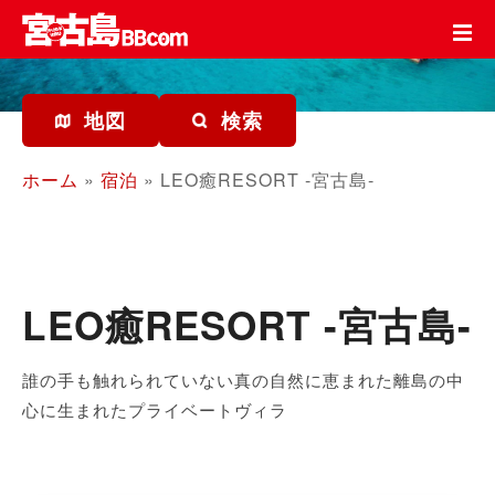
コ
ン
テ
ン
ツ
地図
検索
を
ス
ホーム
»
宿泊
»
LEO癒RESORT -宮古島-
キ
ッ
プ
LEO癒RESORT -宮古島-
誰の手も触れられていない真の自然に恵まれた離島の中
心に生まれたプライベートヴィラ