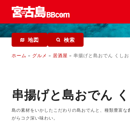
コ
ン
テ
ン
ツ
を
地図
検索
ス
キ
ホーム
»
グルメ
»
居酒屋
»
串揚げと島おでん くしお
ッ
プ
串揚げと島おでん 
島の素材をいかしたこだわりの島おでんと、種類豊富な
がらコク深い味わい。