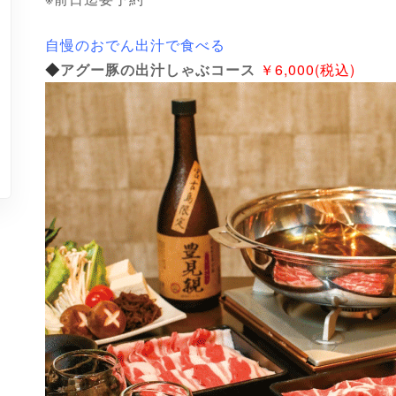
自慢のおでん出汁で食べる
◆
アグー豚の出汁しゃぶコース
￥6,000(税込)