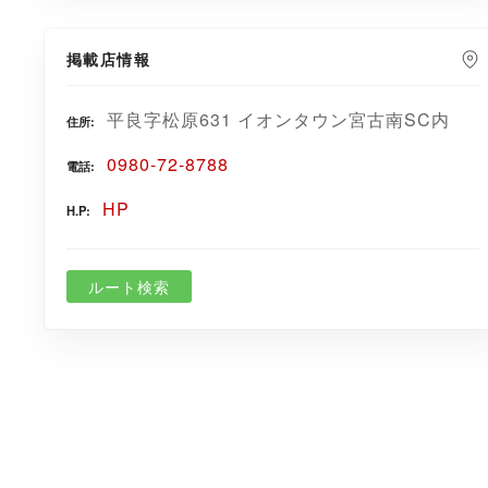
掲載店情報
平良字松原631 イオンタウン宮古南SC内
住所
0980-72-8788
電話
HP
H.P
ルート検索