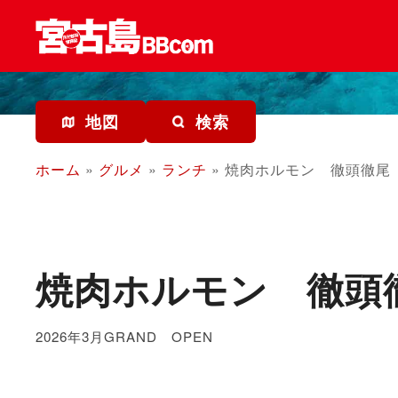
コ
ン
テ
ン
ツ
を
地図
検索
ス
キ
ホーム
»
グルメ
»
ランチ
»
焼肉ホルモン 徹頭徹尾
ッ
プ
焼肉ホルモン 徹頭
2026年3月GRAND OPEN