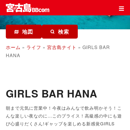
コ
ン
テ
ン
ツ
地図
検索
を
ス
ホーム
»
ライフ
»
宮古島ナイト
»
GIRLS BAR
キ
HANA
ッ
プ
GIRLS BAR HANA
朝まで元気に営業中！今夜はみんなで飲み明かそう！こ
んな楽しい夜なのに…このプライス！高級感の中にも遊
び心盛りだくさん!ギャップを楽しめる新感覚GIRLS