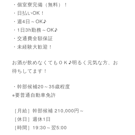
・個室寮完備（無料）！
・日払いOK！
・週4日～OK♪
・1日3h勤務～OK♪
・交通費全額保証
・未経験大歓迎！
お酒が飲めなくてもＯＫ♪明るく元気な方、お
待ちしてます！
・幹部候補20～35歳程度
※要普通自動車免許
［月給］幹部候補 210,000円～
［休日］週休1日
［時間］19:30～翌5:00