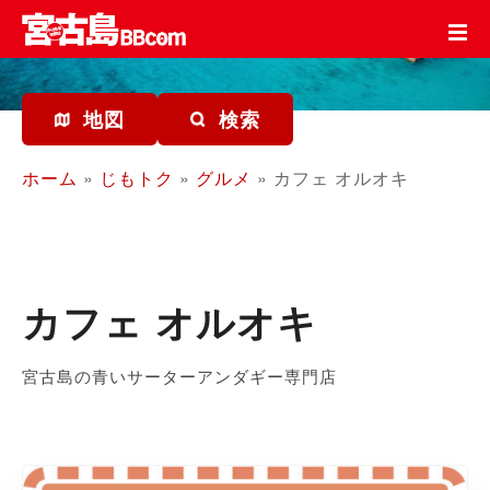
コ
ン
テ
ン
ツ
地図
検索
を
ス
ホーム
»
じもトク
»
グルメ
»
カフェ オルオキ
キ
ッ
プ
カフェ オルオキ
宮古島の青いサーターアンダギー専門店