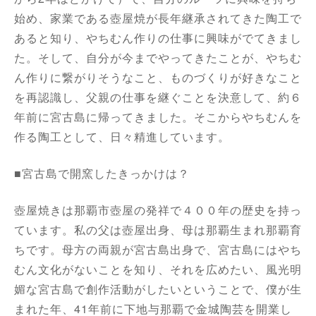
始め、家業である壺屋焼が長年継承されてきた陶工で
あると知り、やちむん作りの仕事に興味がでてきまし
た。そして、自分が今までやってきたことが、やちむ
ん作りに繋がりそうなこと、ものづくりが好きなこと
を再認識し、父親の仕事を継ぐことを決意して、約６
年前に宮古島に帰ってきました。そこからやちむんを
作る陶工として、日々精進しています。
■宮古島で開窯したきっかけは？
壺屋焼きは那覇市壺屋の発祥で４００年の歴史を持っ
ています。私の父は壺屋出身、母は那覇生まれ那覇育
ちです。母方の両親が宮古島出身で、宮古島にはやち
むん文化がないことを知り、それを広めたい、風光明
媚な宮古島で創作活動がしたいということで、僕が生
まれた年、41年前に下地与那覇で金城陶芸を開業し