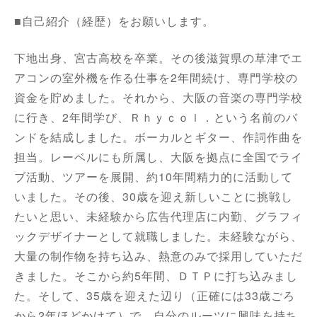
■自己紹介（経歴）をお願いします。
下地出身、宮古高校を卒業。その後滋賀県の草津でエ
アコンの室外機を作る仕事を2年間続け、専門学校の
資金を貯めました。それから、大阪の音楽の専門学校
に行き、2年間学び、Ｒｈｙｃｏｌ．という名前のバ
ンドを結成しました。ボーカルとギター、作詞作曲を
担当。レーベルにも所属し、大阪を拠点に全国でライ
ブ活動、ツアーを展開、約10年間精力的に活動して
いました。その後、30歳を迎え新しいことに挑戦し
たいと思い、未経験から広告代理店に内勤、グラフィ
ックデザイナーとして就職しました。未経験ながら、
大量の制作物を持ち込み、熱意のみで採用していただ
きました。そこから約5年間、ＤＴＰに打ち込みまし
た。そして、35歳を迎えた辺り（正確には33歳ごろ
から2年ほどかけて）で、自分のルーツに興味を持ち