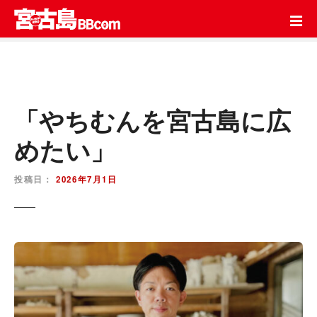
コ
ン
テ
ン
ツ
を
ス
「やちむんを宮古島に広
キ
めたい」
ッ
プ
投稿日：
2026年7月1日