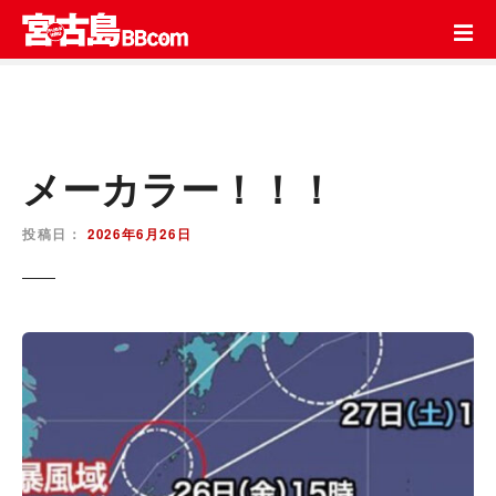
コ
ン
テ
ン
ツ
を
ス
メーカラー！！！
キ
ッ
投稿日：
2026年6月26日
プ