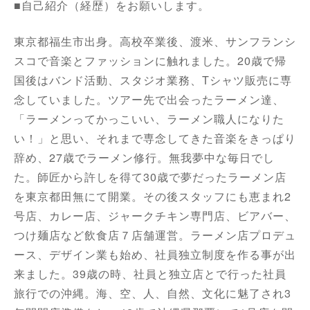
■自己紹介（経歴）をお願いします。
東京都福生市出身。高校卒業後、渡米、サンフランシ
スコで音楽とファッションに触れました。20歳で帰
国後はバンド活動、スタジオ業務、Tシャツ販売に専
念していました。ツアー先で出会ったラーメン達、
「ラーメンってかっこいい、ラーメン職人になりた
い！」と思い、それまで専念してきた音楽をきっぱり
辞め、27歳でラーメン修行。無我夢中な毎日でし
た。師匠から許しを得て30歳で夢だったラーメン店
を東京都田無にて開業。その後スタッフにも恵まれ2
号店、カレー店、ジャークチキン専門店、ビアバー、
つけ麺店など飲食店７店舗運営。ラーメン店プロデュ
ース、デザイン業も始め、社員独立制度を作る事が出
来ました。39歳の時、社員と独立店とで行った社員
旅行での沖縄。海、空、人、自然、文化に魅了され3