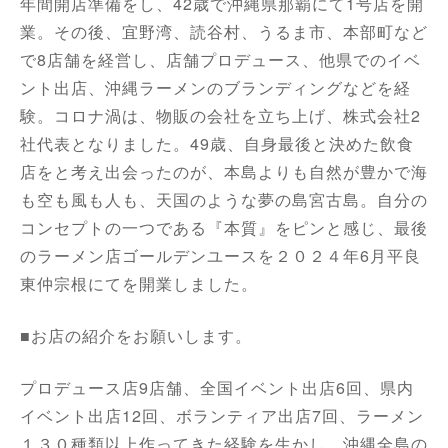
年間開店準備をし、42歳で沖縄県那覇にて1号店を開
業。その後、宜野湾、読谷村、うるま市、本部町など
で8店舗を経営し、店舗プロデュース、他県でのイベ
ント出店、沖縄ラーメンのブランディングなどを経
験。コロナ渦は、物販の会社を立ち上げ、株式会社2
社代表となりました。49歳、自身最後と決めた飲食
店をと考え出会ったのが、本島よりも自然が豊かで海
も空も風も人も、天国のような夢の島宮古島。自分の
コンセプトの一つである『本質』をピンと感じ、最後
のラーメン店ゴールデンユースを２０２４年6月平良
東仲宗根にてを開業しました。
■お店の紹介をお願いします。
プロデュース店9店舗、全国イベント出店6回、県内
イベント出店12回、ボランティア出店7回、ラーメン
１３０種類以上作ってきた経験を生かし、沖縄全島の