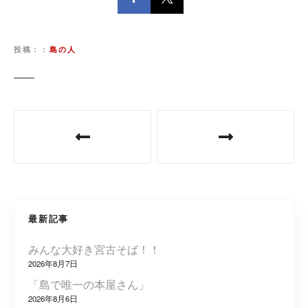
投稿：
島の人
投
稿
ナ
ビ
最新記事
ゲ
みんな大好き宮古そば！！
ー
2026年8月7日
シ
「島で唯一の本屋さん」
2026年8月6日