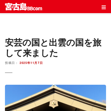
コ
ン
テ
ン
ツ
を
ス
安芸の国と出雲の国を旅
キ
して来ました
ッ
プ
投稿日：
2025年11月7日