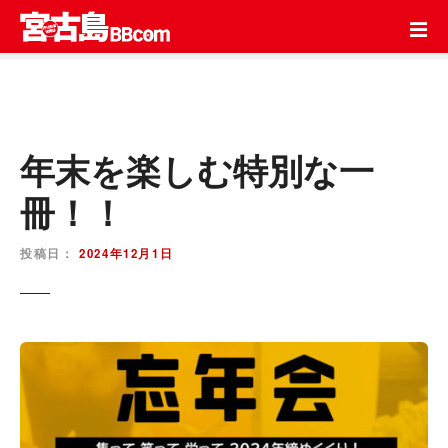
コ
ン
テ
ン
ツ
を
ス
年末を楽しむ特別な一
キ
冊！！
ッ
プ
投稿日：
2024年12月1日