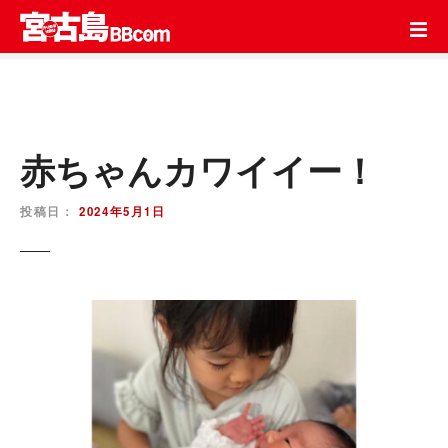
コ
ン
テ
ン
ツ
を
ス
赤ちゃんカワイイー！
キ
ッ
投稿日：
2024年5月1日
プ