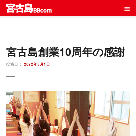
コ
ン
テ
ン
ツ
を
ス
宮古島創業10周年の感謝
キ
ッ
投稿日：
2022年5月1日
プ