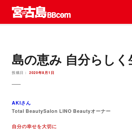
コ
ン
テ
ン
ツ
を
ス
キ
島の恵み 自分らしく
ッ
プ
投稿日：
2020年8月1日
AKIさん
Total BeautySalon LINO Beautyオーナー
自分の幸せを大切に