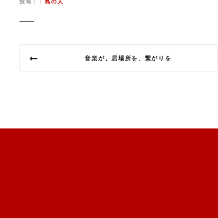
投稿：
島の人
投
音楽が。居場所を、繋がりを
稿
ナ
ビ
ゲ
ー
シ
ョ
ン